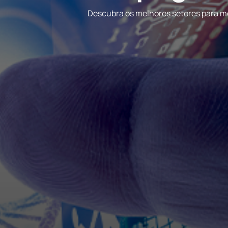
r um FII