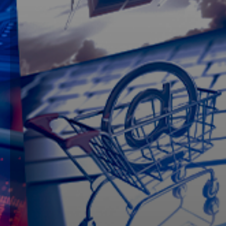
Conteúdos
7 indicador
Fundos Imob