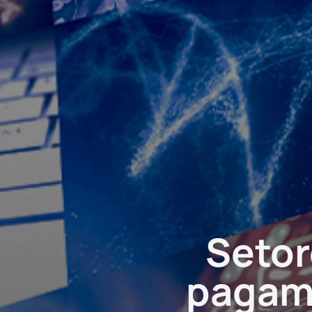
es para
iliários