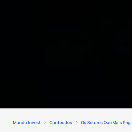
Mundo Invest
Conteudos
Os Setores Que Mais Pag