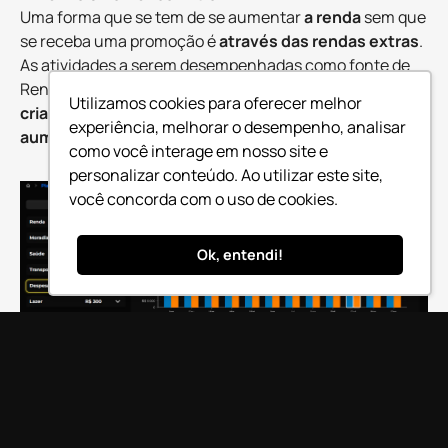
Uma forma que se tem de se aumentar
a renda
sem que
se receba uma promoção é
através das rendas extras
.
As atividades a serem desempenhadas como fonte de
Renda Extra podem ser
várias
. Aqui, dê asas à sua
Utilizamos cookies para oferecer melhor
criatividade
, o
importante
mesmo é que se tenha
um
experiência, melhorar o desempenho, analisar
aumento nas receitas
.
como você interage em nosso site e
personalizar conteúdo. Ao utilizar este site,
você concorda com o uso de cookies.
Ok, entendi!
5. Pague-se primeiro
Por último, mas não menos importante, uma outra
dica
fundamental
para conseguir ter aquele valor investido