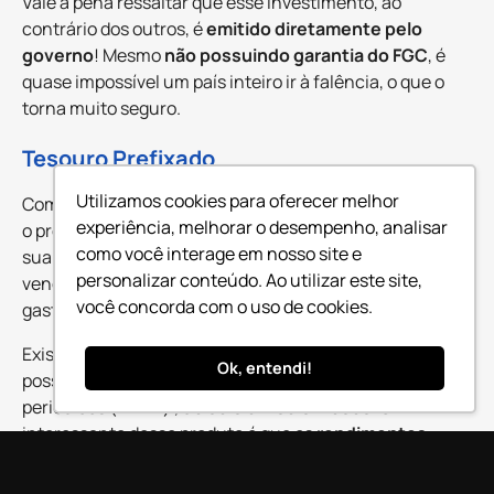
Vale a pena ressaltar que esse investimento, ao
contrário dos outros, é
emitido diretamente pelo
governo
! Mesmo
não possuindo garantia do FGC
, é
quase impossível um país inteiro ir à falência, o que o
torna muito seguro.
Tesouro Prefixado
Utilizamos cookies para oferecer melhor
Começando pelo
Tesouro Prefixado (LTN)
, como já diz
experiência, melhorar o desempenho, analisar
o próprio nome, sua
taxa é fixa
desde o momento da
como você interage em nosso site e
sua compra e há mais de uma possibilidade de data de
personalizar conteúdo. Ao utilizar este site,
vencimento. Com isso o investidor pode programar seus
você concorda com o uso de cookies.
gastos.
Existe ainda a
variação do Tesouro Prefixado
que
Ok, entendi!
possibilita o
recebimento de cupons
(pagamentos)
periódicos (LTN-F) ,
de seis em seis meses
. O
interessante desse produto é que os
rendimentos
caem direto na conta
investimento, podendo ser
reinvestidos ou até utilizados para outros fins.