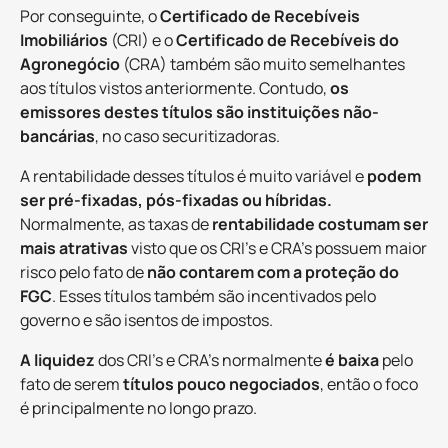
Por conseguinte, o
Certificado de Recebíveis
Imobiliários
(CRI) e o
Certificado de Recebíveis do
Agronegócio
(CRA) também são muito semelhantes
aos títulos vistos anteriormente. Contudo,
os
emissores destes títulos são instituições não-
bancárias
, no caso securitizadoras.
A rentabilidade desses títulos é muito variável e
podem
ser pré-fixadas, pós-fixadas ou híbridas.
Normalmente, as taxas de
rentabilidade costumam ser
mais atrativas
visto que os CRI’s e CRA’s possuem maior
risco pelo fato de
não contarem com a proteção do
FGC
. Esses títulos também são incentivados pelo
governo e são isentos de impostos.
A liquidez
dos CRI’s e CRA’s normalmente
é baixa
pelo
fato de serem
títulos pouco negociados
, então o foco
é principalmente no longo prazo.