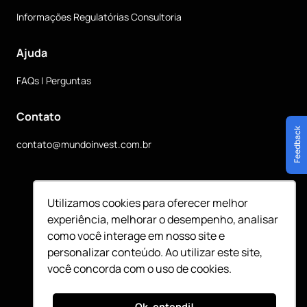
Informações Regulatórias Consultoria
Ajuda
FAQs | Perguntas
Contato
Feedback
contato@mundoinvest.com.br
Siga nossas redes sociais
Utilizamos cookies para oferecer melhor
experiência, melhorar o desempenho, analisar
como você interage em nosso site e
personalizar conteúdo. Ao utilizar este site,
você concorda com o uso de cookies.
©
2026
Mundo Invest - CNPJ 49.889.513/0001-94
Ok, entendi!