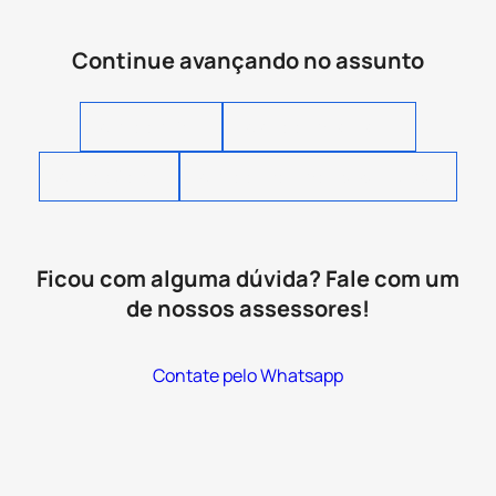
Continue avançando no assunto
O que é IGPM?
O Que é um LCI/LCA?
O que é Selic?
O que é investimento pós-fixado?
Ficou com alguma dúvida? Fale com um
de nossos assessores!
Contate pelo Whatsapp