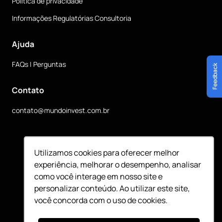
Política de privacidade
Informações Regulatórias Consultoria
Ajuda
FAQs | Perguntas
Feedback
Contato
contato@mundoinvest.com.br
Siga nossas redes sociais
Utilizamos cookies para oferecer melhor
experiência, melhorar o desempenho, analisar
como você interage em nosso site e
personalizar conteúdo. Ao utilizar este site,
você concorda com o uso de cookies.
©
2026
Mundo Invest - CNPJ 49.889.513/0001-94