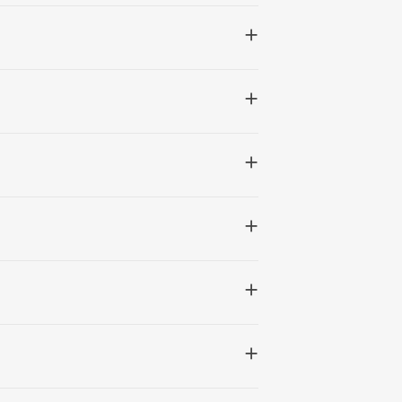
+
+
+
+
+
+