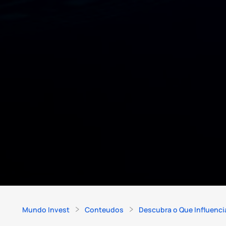
Mundo Invest
Conteudos
Descubra o Que Influenc