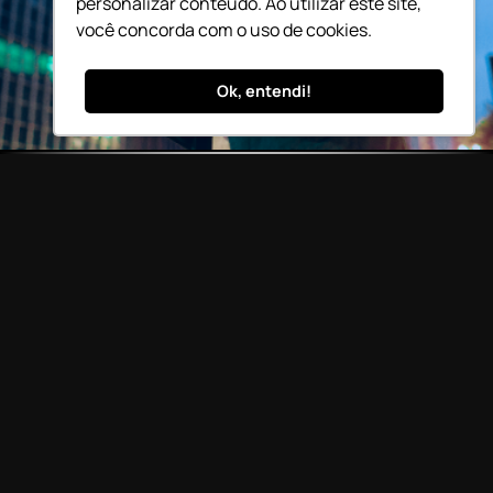
personalizar conteúdo. Ao utilizar este site,
você concorda com o uso de cookies.
Ok, entendi!
MAIS SOBRE NOSSAS FUNCIONALIDADES
Entenda mais sobre a
nossa plataforma